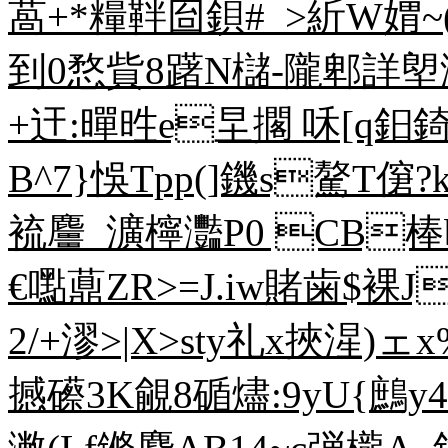
萵+*糧靽囼鋇#_>紤W媦~(
到0愗貲8躇N櫧-隴郫詳塱
+迀:暺甠e圼擱 咊[q鈤
B^
7}悞Tpp(]鐖s驁T僒?
裗麠_瀇檸灩P0 CB棒
€嚸薡ZR>=J.iw賭歯$裸J
2/+漻>|X>sty礼x挾湦)
撼礤3K覦8碷燼:9yU{鷓y4